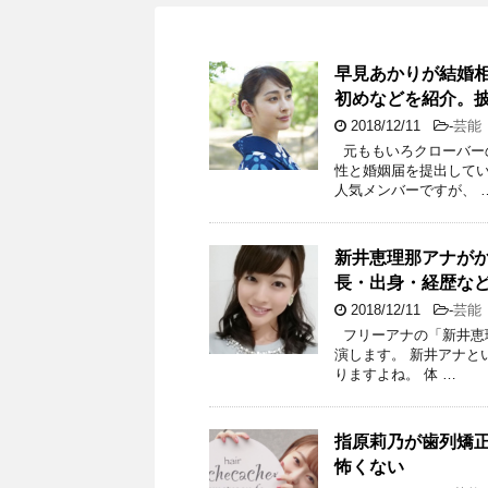
早見あかりが結婚
初めなどを紹介。
2018/12/11
-
芸能
元ももいろクローバーの
性と婚姻届を提出してい
人気メンバーですが、 
新井恵理那アナが
長・出身・経歴な
2018/12/11
-
芸能
フリーアナの「新井恵理那
演します。 新井アナと
りますよね。 体 …
指原莉乃が歯列矯
怖くない