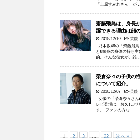
「上原すみれさん」が 
齋藤飛鳥は、身長
躍できる理由は顔
2018/12/10
-
芸能
乃木坂46の「齋藤飛鳥
と8頭身の身体の持ち主
的。そんな彼女が、雑 
榮倉奈々の子供の
について紹介。
2018/12/07
-
芸能
女優の「榮倉奈々さん(
レビ登場は、お久しぶ
す。 ファンの方な …
1
2
3
…
22
次へ »