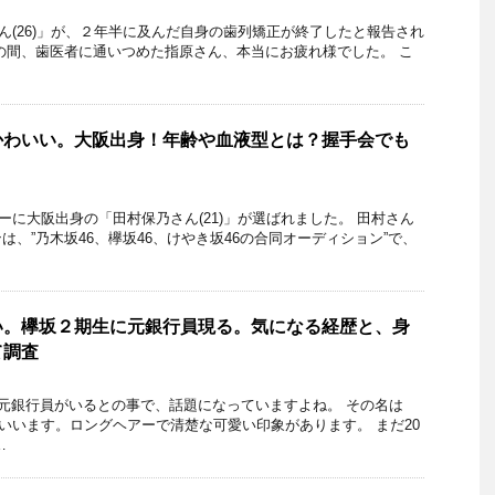
さん(26)」が、２年半に及んだ自身の歯列矯正が終了したと報告され
の間、歯医者に通いつめた指原さん、本当にお疲れ様でした。 こ
かわいい。大阪出身！年齢や血液型とは？握手会でも
ーに大阪出身の「田村保乃さん(21)」が選ばれました。 田村さん
は、”乃木坂46、欅坂46、けやき坂46の合同オーディション”で、
い。欅坂２期生に元銀行員現る。気になる経歴と、身
て調査
元銀行員がいるとの事で、話題になっていますよね。 その名は
」といいます。ロングヘアーで清楚な可愛い印象があります。 まだ20
…