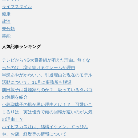
ライフスタイル
健康
政治
未分類
芸能
人気記事ランキング
テレビからNG大賞番組が消えた理由。無くな
ったのは、増え続けるクレームが理由
早瀬あやがかわいい、引退理由と現在のモデル
活動について。11月に事務所も脱退
前田敦子は愛煙家なのか？ 吸っているタバコ
の銘柄を紹介
小島瑠璃子の肌が黒い理由とは！？ 可愛いこ
じるりは、実は優秀で頭の回転が速いのが人気
の理由！？
ハイビスカス江は、結構イケメン。すっぴん
や、お店、経歴等の情報について