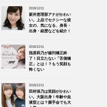
2018/12/11
新井恵理那アナがかわい
い。上品でセクシーな彼
女の、気になる、身長・
出身・経歴などを紹介！
2018/12/11
指原莉乃が歯列矯正終
了！目立たない「舌側矯
正」とは！？もう笑顔も
怖くない
2018/12/11
田村保乃は笑顔がかわい
い。大阪出身！年齢や血
液型とは？握手会でも大