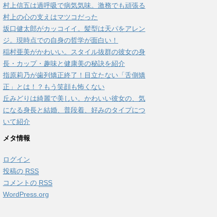
村上信五は過呼吸で病気気味。激務でも頑張る
村上の心の支えはマツコだった
坂口健太郎がカッコイイ。髪型は天パをアレン
ジ。現時点での自身の哲学が面白い！
稲村亜美がかわいい。スタイル抜群の彼女の身
長・カップ・趣味と健康美の秘訣を紹介
指原莉乃が歯列矯正終了！目立たない「舌側矯
正」とは！？もう笑顔も怖くない
丘みどりは綺麗で美しい。かわいい彼女の、気
になる身長と結婚、普段着、好みのタイプにつ
いて紹介
メタ情報
ログイン
投稿の
RSS
コメントの
RSS
WordPress.org