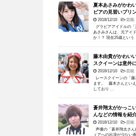
夏本あさみがかわ
ビアの見習いプリ
2018/12/10
-
芸能
グラビアアイドルの「夏
あさみさんは、元アイ
か！？ 現在25歳という
藤木由貴がかわい
スクイーンは意外
2018/12/10
-
芸能
レースクイーンの「藤木
ます。 藤木さんとい
しており …
蒼井翔太がかっこ
んなどの情報を紹
2018/12/10
-
芸能
声優の「蒼井翔太さん(
ィアへの出演が少ない蒼