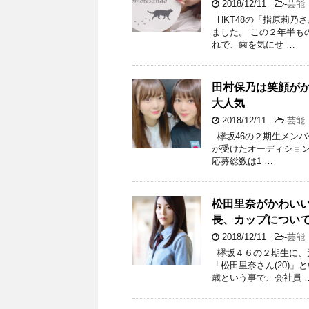
2018/12/11
-
芸能
HKT48の「指原莉乃
ました。 この２年半も
れで、歯を気にせ …
田村保乃は笑顔が
大人気
2018/12/11
-
芸能
欅坂46の２期生メンバ
が受けたオーディション
応募総数は1 …
松田里奈がかわい
長、カップについ
2018/12/11
-
芸能
欅坂４６の２期生に、
「松田里奈さん(20)
歳という事で、会社員 