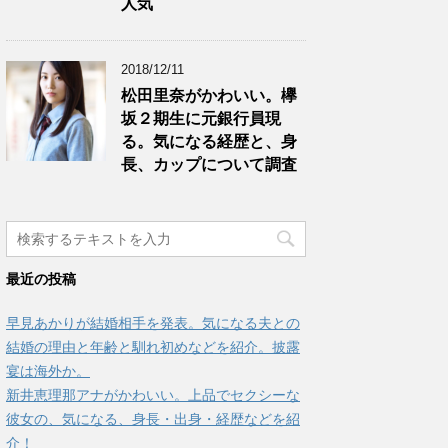
人気
2018/12/11
松田里奈がかわいい。欅
坂２期生に元銀行員現
る。気になる経歴と、身
長、カップについて調査
最近の投稿
早見あかりが結婚相手を発表。気になる夫との
結婚の理由と年齢と馴れ初めなどを紹介。披露
宴は海外か。
新井恵理那アナがかわいい。上品でセクシーな
彼女の、気になる、身長・出身・経歴などを紹
介！