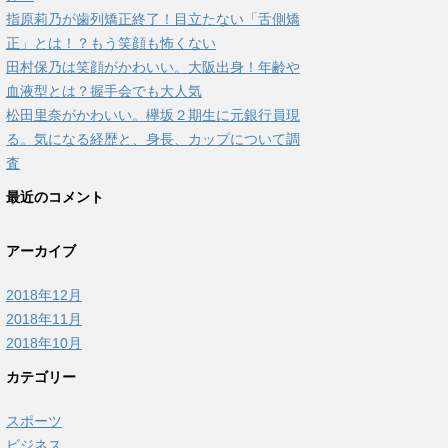
指原莉乃が歯列矯正終了！目立たない「舌側矯
正」とは！？もう笑顔も怖くない
田村保乃は笑顔がかわいい。大阪出身！年齢や
血液型とは？握手会でも大人気
松田里奈がかわいい。欅坂２期生に元銀行員現
る。気になる経歴と、身長、カップについて調
査
最近のコメント
アーカイブ
2018年12月
2018年11月
2018年10月
カテゴリー
スポーツ
ビジネス