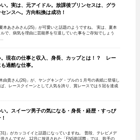
いい。実は、元アイドル。放課後プリンセスは、グラ
ンセンスへ。方向転換は成功！
本あさみさん(25)」が可愛いと話題のようですね。 実は、夏本
ドルで、病気を理由に芸能界を引退していた事をご存知でしょう
 …
い。現在の仕事と収入、身長、カップとは！？ レー
にも過酷な仕事。
由貴さん(26)」が、ヤングキング・ブルの１月号の表紙に登場し
えば、レースクイーンとして人気を誇り、賞レースでは５冠を達成
いい。スイーツ男子の気になる・身長・経歴・すっぴ
介！
31)」がカッコイイと話題になっていますね。 普段、テレビメデ
井さんですが、12月に放送された「FNS歌謡際」では、歌手の