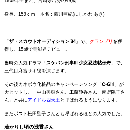
1969年生まれ、宮崎県出身の49歳
身長、153ｃｍ 本名：西川亜紀(にしかわ あき)
「
ザ・スカウトオーディション’84
」で、
グランプリ
を獲
得し、15歳で芸能界デビュー。
当時の人気ドラマ「
スケバン刑事III 少女忍法帖伝奇
」で、
三代目麻宮サキ役を演じます。
その後カネボウ化粧品のキャンペーンソング「
C-Girl
」が
大ヒットし、「中山美穂さん、工藤静香さん、南野陽子さ
ん」と共に
アイドル四天王
と呼ばれるようになります。
またポスト松田聖子さんとも呼ばれるほどの人気でした。
若かりし頃の浅香
さん