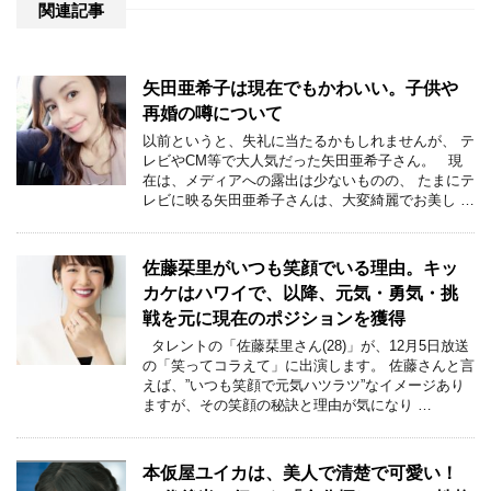
関連記事
矢田亜希子は現在でもかわいい。子供や
再婚の噂について
以前というと、失礼に当たるかもしれませんが、 テ
レビやCM等で大人気だった矢田亜希子さん。 現
在は、メディアへの露出は少ないものの、 たまにテ
レビに映る矢田亜希子さんは、大変綺麗でお美し …
佐藤栞里がいつも笑顔でいる理由。キッ
カケはハワイで、以降、元気・勇気・挑
戦を元に現在のポジションを獲得
タレントの「佐藤栞里さん(28)」が、12月5日放送
の「笑ってコラえて」に出演します。 佐藤さんと言
えば、”いつも笑顔で元気ハツラツ”なイメージあり
ますが、その笑顔の秘訣と理由が気になり …
本仮屋ユイカは、美人で清楚で可愛い！