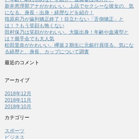
新井恵理那アナがかわいい。上品でセクシーな彼女の、気
になる、身長・出身・経歴などを紹介！
指原莉乃が歯列矯正終了！目立たない「舌側矯正」と
は！？もう笑顔も怖くない
田村保乃は笑顔がかわいい。大阪出身！年齢や血液型と
は？握手会でも大人気
松田里奈がかわいい。欅坂２期生に元銀行員現る。気にな
る経歴と、身長、カップについて調査
最近のコメント
アーカイブ
2018年12月
2018年11月
2018年10月
カテゴリー
スポーツ
ビジネス