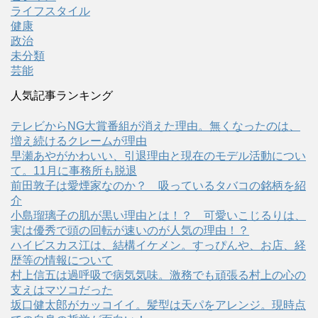
ライフスタイル
健康
政治
未分類
芸能
人気記事ランキング
テレビからNG大賞番組が消えた理由。無くなったのは、
増え続けるクレームが理由
早瀬あやがかわいい、引退理由と現在のモデル活動につい
て。11月に事務所も脱退
前田敦子は愛煙家なのか？ 吸っているタバコの銘柄を紹
介
小島瑠璃子の肌が黒い理由とは！？ 可愛いこじるりは、
実は優秀で頭の回転が速いのが人気の理由！？
ハイビスカス江は、結構イケメン。すっぴんや、お店、経
歴等の情報について
村上信五は過呼吸で病気気味。激務でも頑張る村上の心の
支えはマツコだった
坂口健太郎がカッコイイ。髪型は天パをアレンジ。現時点