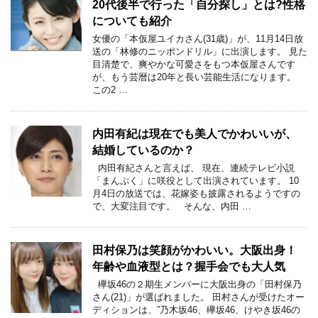
20代後半で行った「自分探し」とは?性格
についても紹介
女優の「本仮屋ユイカさん(31歳)」が、11月14日放
送の「林修のニッポンドリル」に出演します。 見た
目清楚で、爽やかな可愛さをもつ本仮屋さんです
が、もう芸暦は20年と長い芸能生活になります。
この2 …
内田有紀は現在でも美人でかわいいが、
結婚しているのか？
内田有紀さんと言えば、 現在、連続テレビ小説
「まんぷく」に咲役として出演されています。 10
月4日の放送では、花嫁姿も披露されるようですの
で、大変注目です。 そんな、内田 …
田村保乃は笑顔がかわいい。大阪出身！
年齢や血液型とは？握手会でも大人気
欅坂46の２期生メンバーに大阪出身の「田村保乃
さん(21)」が選ばれました。 田村さんが受けたオー
ディションは、”乃木坂46、欅坂46、けやき坂46の