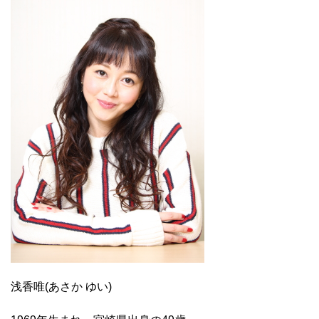
浅香唯(あさか ゆい)