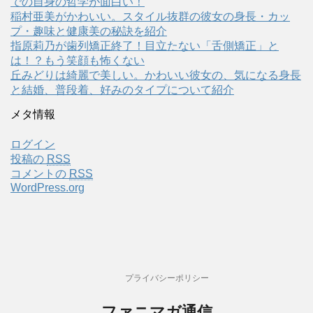
での自身の哲学が面白い！
稲村亜美がかわいい。スタイル抜群の彼女の身長・カッ
プ・趣味と健康美の秘訣を紹介
指原莉乃が歯列矯正終了！目立たない「舌側矯正」と
は！？もう笑顔も怖くない
丘みどりは綺麗で美しい。かわいい彼女の、気になる身長
と結婚、普段着、好みのタイプについて紹介
メタ情報
ログイン
投稿の
RSS
コメントの
RSS
WordPress.org
プライバシーポリシー
ファニマガ通信