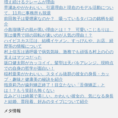
増え続けるクレームが理由
早瀬あやがかわいい、引退理由と現在のモデル活動につい
て。11月に事務所も脱退
前田敦子は愛煙家なのか？ 吸っているタバコの銘柄を紹
介
小島瑠璃子の肌が黒い理由とは！？ 可愛いこじるりは、
実は優秀で頭の回転が速いのが人気の理由！？
ハイビスカス江は、結構イケメン。すっぴんや、お店、経
歴等の情報について
村上信五は過呼吸で病気気味。激務でも頑張る村上の心の
支えはマツコだった
坂口健太郎がカッコイイ。髪型は天パをアレンジ。現時点
での自身の哲学が面白い！
稲村亜美がかわいい。スタイル抜群の彼女の身長・カッ
プ・趣味と健康美の秘訣を紹介
指原莉乃が歯列矯正終了！目立たない「舌側矯正」と
は！？もう笑顔も怖くない
丘みどりは綺麗で美しい。かわいい彼女の、気になる身長
と結婚、普段着、好みのタイプについて紹介
メタ情報