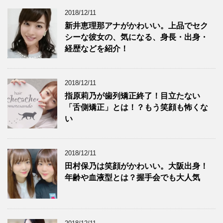
2018/12/11
新井恵理那アナがかわいい。上品でセク
シーな彼女の、気になる、身長・出身・
経歴などを紹介！
2018/12/11
指原莉乃が歯列矯正終了！目立たない
「舌側矯正」とは！？もう笑顔も怖くな
い
2018/12/11
田村保乃は笑顔がかわいい。大阪出身！
年齢や血液型とは？握手会でも大人気