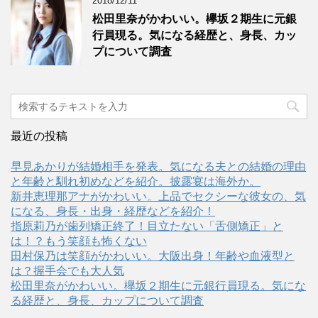
2018/12/11
松田里奈がかわいい。欅坂２期生に元銀
行員現る。気になる経歴と、身長、カッ
プについて調査
最近の投稿
早見あかりが結婚相手を発表。気になる夫との結婚の理由
と年齢と馴れ初めなどを紹介。披露宴は海外か。
新井恵理那アナがかわいい。上品でセクシーな彼女の、気
になる、身長・出身・経歴などを紹介！
指原莉乃が歯列矯正終了！目立たない「舌側矯正」と
は！？もう笑顔も怖くない
田村保乃は笑顔がかわいい。大阪出身！年齢や血液型と
は？握手会でも大人気
松田里奈がかわいい。欅坂２期生に元銀行員現る。気にな
る経歴と、身長、カップについて調査