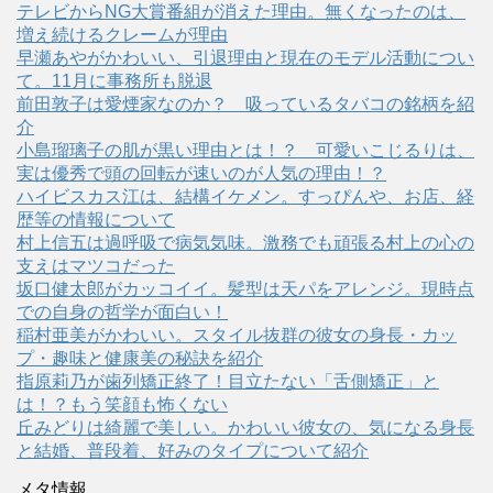
テレビからNG大賞番組が消えた理由。無くなったのは、
増え続けるクレームが理由
早瀬あやがかわいい、引退理由と現在のモデル活動につい
て。11月に事務所も脱退
前田敦子は愛煙家なのか？ 吸っているタバコの銘柄を紹
介
小島瑠璃子の肌が黒い理由とは！？ 可愛いこじるりは、
実は優秀で頭の回転が速いのが人気の理由！？
ハイビスカス江は、結構イケメン。すっぴんや、お店、経
歴等の情報について
村上信五は過呼吸で病気気味。激務でも頑張る村上の心の
支えはマツコだった
坂口健太郎がカッコイイ。髪型は天パをアレンジ。現時点
での自身の哲学が面白い！
稲村亜美がかわいい。スタイル抜群の彼女の身長・カッ
プ・趣味と健康美の秘訣を紹介
指原莉乃が歯列矯正終了！目立たない「舌側矯正」と
は！？もう笑顔も怖くない
丘みどりは綺麗で美しい。かわいい彼女の、気になる身長
と結婚、普段着、好みのタイプについて紹介
メタ情報