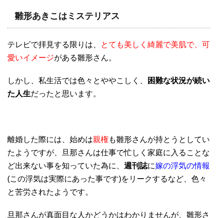
雛形あきこはミステリアス
テレビで拝見する限りは、
とても美しく綺麗で美肌で、可
愛いイメージ
がある雛形さん。
しかし、私生活では色々とややこしく、
困難な状況が続い
た人生
だったと思います。
離婚した際には、始めは
親権
も雛形さんが持とうとしてい
たようですが、旦那さんは仕事で忙しく家庭に入ることな
ど出来ない事を知っていた為に、
週刊誌
に
嫁の浮気の情報
(この浮気は実際にあった事です)をリークするなど、色々
と苦労されたようです。
旦那さんが真面目な人かどうかはわかりませんが、雛形さ