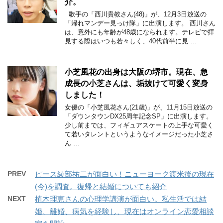
介。
歌手の「西川貴教さん(48)」が、12月3日放送の
「帰れマンデー見っけ隊」に出演します。 西川さん
は、意外にも年齢が48歳になられます。テレビで拝
見する際はいつも若々しく、40代前半に見 …
小芝風花の出身は大阪の堺市。現在、急
成長の小芝さんは、垢抜けて可愛く変身
しました！
女優の「小芝風花さん(21歳)」が、11月15日放送の
「ダウンタウンDX25周年記念SP」に出演します。
少し前までは、フィギュアスケートの上手な可愛く
て若いタレントというようなイメージだった小芝さ
ん …
PREV
ピース綾部祐二が面白い！ニューヨーク渡米後の現在
(今)を調査。復帰と結婚についても紹介
NEXT
植木理恵さんの心理学講演が面白い。私生活では結
婚、離婚、病気を経験し、現在はオンライン恋愛相談