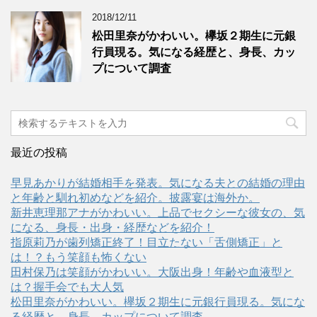
2018/12/11
松田里奈がかわいい。欅坂２期生に元銀
行員現る。気になる経歴と、身長、カッ
プについて調査
最近の投稿
早見あかりが結婚相手を発表。気になる夫との結婚の理由
と年齢と馴れ初めなどを紹介。披露宴は海外か。
新井恵理那アナがかわいい。上品でセクシーな彼女の、気
になる、身長・出身・経歴などを紹介！
指原莉乃が歯列矯正終了！目立たない「舌側矯正」と
は！？もう笑顔も怖くない
田村保乃は笑顔がかわいい。大阪出身！年齢や血液型と
は？握手会でも大人気
松田里奈がかわいい。欅坂２期生に元銀行員現る。気にな
る経歴と、身長、カップについて調査