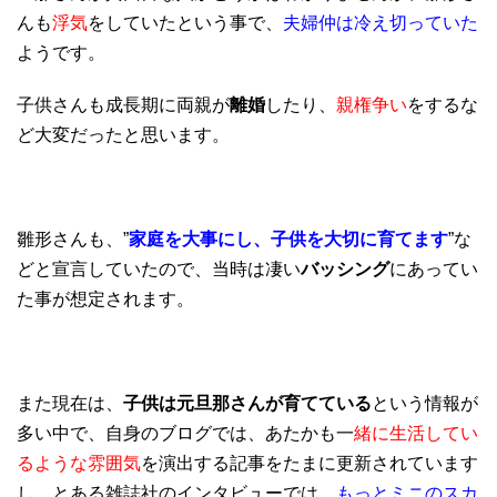
んも
浮気
をしていたという事で、
夫婦仲は冷え切っていた
ようです。
子供さんも成長期に両親が
離婚
したり、
親権争い
をするな
ど大変だったと思います。
雛形さんも、”
家庭を大事にし、子供を大切に育てます
”な
どと宣言していたので、当時は凄い
バッシング
にあってい
た事が想定されます。
また現在は、
子供は元旦那さんが育てている
という情報が
多い中で、自身のブログでは、あたかも一
緒に生活してい
るような雰囲気
を演出する記事をたまに更新されています
し、とある雑誌社のインタビューでは、
もっとミニのスカ