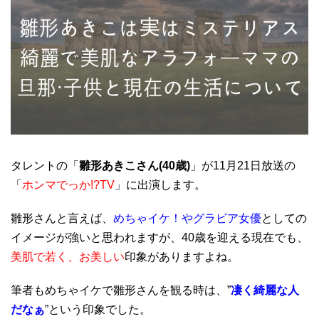
タレントの「
雛形あきこさん(40歳)
」が11月21日放送の
「
ホンマでっか!?TV
」に出演します。
雛形さんと言えば、
めちゃイケ！やグラビア女優
としての
イメージが強いと思われますが、40歳を迎える現在でも、
美肌で若く、お美しい
印象がありますよね。
筆者もめちゃイケで雛形さんを観る時は、”
凄く綺麗な人
だなぁ
”という印象でした。