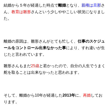
結婚から５年が経過した時点で
離婚
となり、
親権は旦那
さ
ん、
教育は雛形
さんという少しややこしい状況になりまし
た。
離婚の原因は、雛形さんがとても忙しく、
仕事のスケジュ
ールをコントロール出来なかった事
により、すれ違いが生
じたと言われています。
雛形さんもまだ
25歳
と若かったので、自分の人生でうまく
舵を取ることは出来なかったと思われます。
そして、離婚から10年が経過した
2013年
に、
再婚
してお
ります。