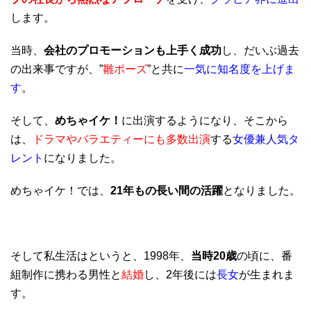
します。
当時、
会社のプロモーションも上手く成功
し、だいぶ過去
の出来事ですが、”
雛ポーズ
”と共に
一気に知名度を上げま
す
。
そして、
めちゃイケ！
に出演するようになり、そこから
は、
ドラマやバラエティーにも多数出演
する
女優兼人気タ
レント
になりました。
めちゃイケ！では、
21年もの長い間の活躍
となりました。
そして私生活はというと、1998年、
当時20歳
の頃に、番
組制作に携わる男性と
結婚
し、2年後には
長女
が生まれま
す。