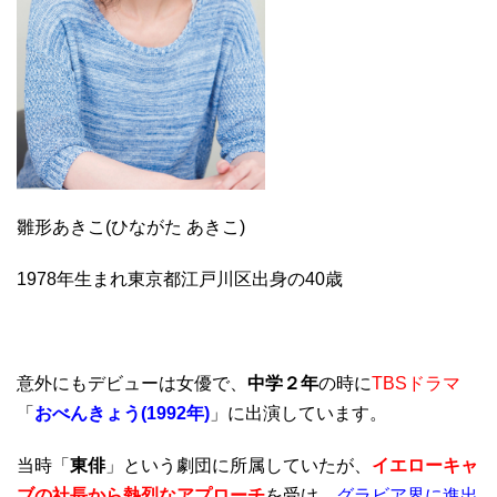
雛形あきこ(ひながた あきこ)
1978年生まれ東京都江戸川区出身の40歳
意外にもデビューは女優で、
中学２年
の時に
TBSドラマ
「
おべんきょう(1992年)
」に出演しています。
当時「
東俳
」という劇団に所属していたが、
イエローキャ
ブの社長から熱烈なアプローチ
を受け、
グラビア界に進出