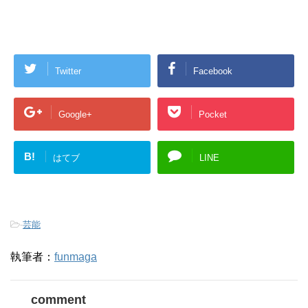
Twitter
Facebook
Google+
Pocket
B!
はてブ
LINE
-
芸能
執筆者：
funmaga
comment