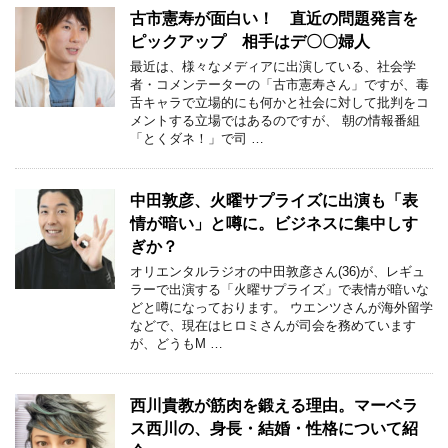
古市憲寿が面白い！ 直近の問題発言を
ピックアップ 相手はデ〇〇婦人
最近は、様々なメディアに出演している、社会学
者・コメンテーターの「古市憲寿さん」ですが、毒
舌キャラで立場的にも何かと社会に対して批判をコ
メントする立場ではあるのですが、 朝の情報番組
「とくダネ！」で司 …
中田敦彦、火曜サプライズに出演も「表
情が暗い」と噂に。ビジネスに集中しす
ぎか？
オリエンタルラジオの中田敦彦さん(36)が、レギュ
ラーで出演する「火曜サプライズ」で表情が暗いな
どと噂になっております。 ウエンツさんが海外留学
などで、現在はヒロミさんが司会を務めています
が、どうもM …
西川貴教が筋肉を鍛える理由。マーベラ
ス西川の、身長・結婚・性格について紹