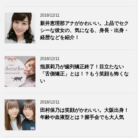
2018/12/11
新井恵理那アナがかわいい。上品でセク
シーな彼女の、気になる、身長・出身・
経歴などを紹介！
2018/12/11
指原莉乃が歯列矯正終了！目立たない
「舌側矯正」とは！？もう笑顔も怖くな
い
2018/12/11
田村保乃は笑顔がかわいい。大阪出身！
年齢や血液型とは？握手会でも大人気