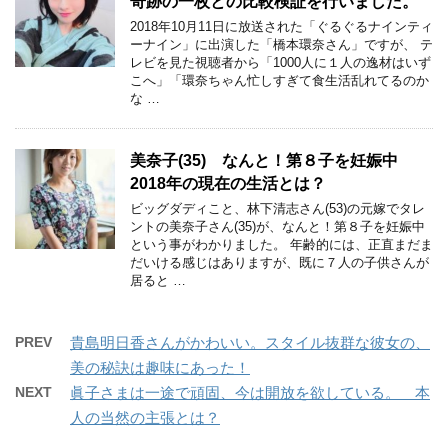
奇跡の一枚との比較検証を行いました。
2018年10月11日に放送された「ぐるぐるナインティ
ーナイン」に出演した「橋本環奈さん」ですが、 テ
レビを見た視聴者から「1000人に１人の逸材はいず
こへ」「環奈ちゃん忙しすぎて食生活乱れてるのか
な …
美奈子(35) なんと！第８子を妊娠中
2018年の現在の生活とは？
ビッグダディこと、林下清志さん(53)の元嫁でタレ
ントの美奈子さん(35)が、なんと！第８子を妊娠中
という事がわかりました。 年齢的には、正直まだま
だいける感じはありますが、既に７人の子供さんが
居ると …
PREV
貴島明日香さんがかわいい。スタイル抜群な彼女の、
美の秘訣は趣味にあった！
NEXT
眞子さまは一途で頑固、今は開放を欲している。 本
人の当然の主張とは？