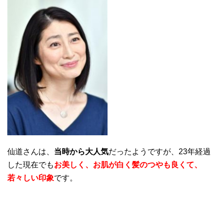
仙道さんは、
当時から大人気
だったようですが、23年経過
した現在でも
お美しく、お肌が白く髪のつやも良くて、
若々しい印象
です。