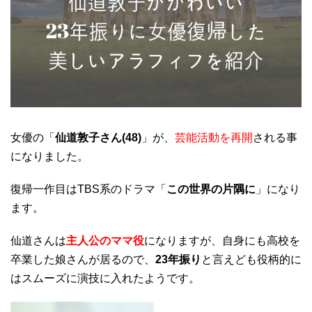
女優の「
仙道敦子さん(48)
」が、
芸能活動を再開
される事
になりました。
復帰一作目はTBS系のドラマ「
この世界の片隅に
」になり
ます。
仙道さんは
主人公のママ役
になりますが、自身にも高校を
卒業した娘さんが居るので、
23年振り
と言えども役柄的に
はスムーズに演技に入れたようです。