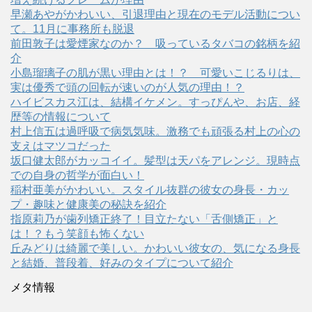
早瀬あやがかわいい、引退理由と現在のモデル活動につい
て。11月に事務所も脱退
前田敦子は愛煙家なのか？ 吸っているタバコの銘柄を紹
介
小島瑠璃子の肌が黒い理由とは！？ 可愛いこじるりは、
実は優秀で頭の回転が速いのが人気の理由！？
ハイビスカス江は、結構イケメン。すっぴんや、お店、経
歴等の情報について
村上信五は過呼吸で病気気味。激務でも頑張る村上の心の
支えはマツコだった
坂口健太郎がカッコイイ。髪型は天パをアレンジ。現時点
での自身の哲学が面白い！
稲村亜美がかわいい。スタイル抜群の彼女の身長・カッ
プ・趣味と健康美の秘訣を紹介
指原莉乃が歯列矯正終了！目立たない「舌側矯正」と
は！？もう笑顔も怖くない
丘みどりは綺麗で美しい。かわいい彼女の、気になる身長
と結婚、普段着、好みのタイプについて紹介
メタ情報