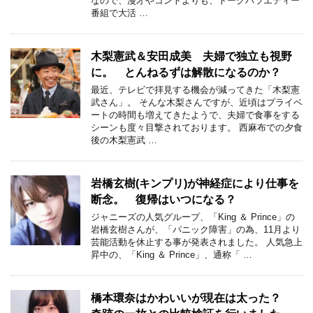
なので、漫才やコントよりも、トークバラエティー
番組で大活 …
木梨憲武＆安田成美 夫婦で独立も視野
に。 とんねるずは解散になるのか？
最近、テレビで拝見する機会が減ってきた「木梨憲
武さん」。 そんな木梨さんですが、近頃はプライベ
ートの時間も増えてきたようで、夫婦で食事をする
シーンも度々目撃されております。 西麻布での夕食
後の木梨憲武 …
岩橋玄樹(キンプリ)が神経症により仕事を
断念。 復帰はいつになる？
ジャニーズの人気グループ、「King ＆ Prince」の
岩橋玄樹さんが、「パニック障害」の為、11月より
芸能活動を休止する事が発表されました。 人気急上
昇中の、「King ＆ Prince」、通称「 …
橋本環奈はかわいいが現在は太った？