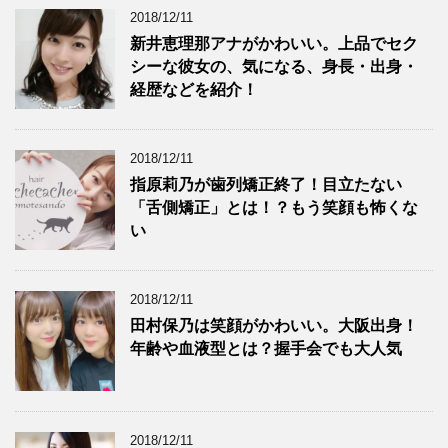
2018/12/11
新井恵理那アナがかわいい。上品でセク
シーな彼女の、気になる、身長・出身・
経歴などを紹介！
2018/12/11
指原莉乃が歯列矯正終了！目立たない
「舌側矯正」とは！？もう笑顔も怖くな
い
2018/12/11
田村保乃は笑顔がかわいい。大阪出身！
年齢や血液型とは？握手会でも大人気
2018/12/11