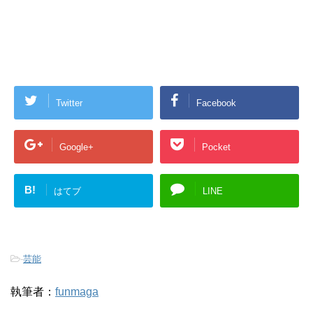
Twitter
Facebook
Google+
Pocket
B!
はてブ
LINE
-
芸能
執筆者：
funmaga