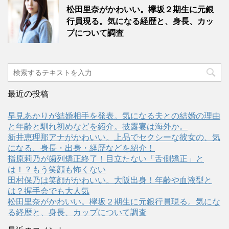
松田里奈がかわいい。欅坂２期生に元銀
行員現る。気になる経歴と、身長、カッ
プについて調査
最近の投稿
早見あかりが結婚相手を発表。気になる夫との結婚の理由
と年齢と馴れ初めなどを紹介。披露宴は海外か。
新井恵理那アナがかわいい。上品でセクシーな彼女の、気
になる、身長・出身・経歴などを紹介！
指原莉乃が歯列矯正終了！目立たない「舌側矯正」と
は！？もう笑顔も怖くない
田村保乃は笑顔がかわいい。大阪出身！年齢や血液型と
は？握手会でも大人気
松田里奈がかわいい。欅坂２期生に元銀行員現る。気にな
る経歴と、身長、カップについて調査