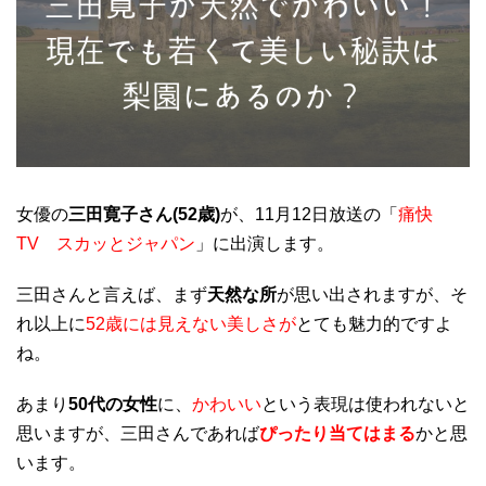
女優の
三田寛子さん(52歳)
が、11月12日放送の「
痛快
TV スカッとジャパン
」に出演します。
三田さんと言えば、まず
天然な所
が思い出されますが、そ
れ以上に
52歳には見えない美しさが
とても魅力的ですよ
ね。
あまり
50代の女性
に、
かわいい
という表現は使われないと
思いますが、三田さんであれば
ぴったり当てはまる
かと思
います。