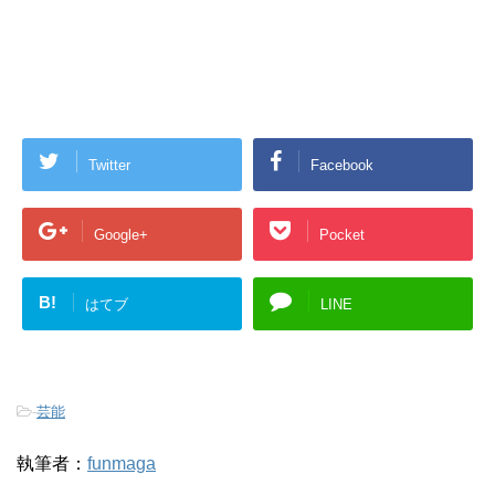
Twitter
Facebook
Google+
Pocket
B!
はてブ
LINE
-
芸能
執筆者：
funmaga