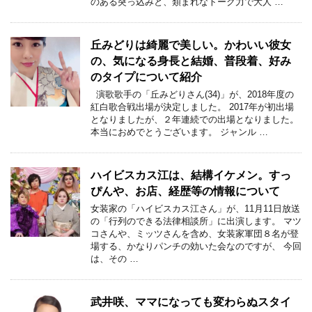
のある突っ込みと、類まれなトーク力で大人 …
丘みどりは綺麗で美しい。かわいい彼女
の、気になる身長と結婚、普段着、好み
のタイプについて紹介
演歌歌手の「丘みどりさん(34)」が、2018年度の
紅白歌合戦出場が決定しました。 2017年が初出場
となりましたが、２年連続での出場となりました。
本当におめでとうございます。 ジャンル …
ハイビスカス江は、結構イケメン。すっ
ぴんや、お店、経歴等の情報について
女装家の「ハイビスカス江さん」が、11月11日放送
の「行列のできる法律相談所」に出演します。 マツ
コさんや、ミッツさんを含め、女装家軍団８名が登
場する、かなりパンチの効いた会なのですが、 今回
は、その …
武井咲、ママになっても変わらぬスタイ