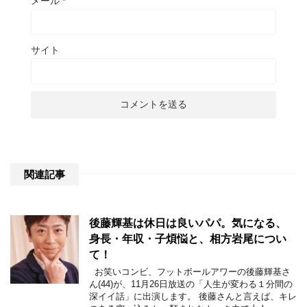
メール
*
サイト
関連記事
後藤輝基は休日は良いパパ。気になる、
身長・年収・子煩悩と、相方岩尾につい
て！
お笑いコンビ、フットボールアワーの後藤輝基さ
ん(44)が、11月26日放送の「人生が変わる１分間の
深イイ話」に出演します。 後藤さんと言えば、キレ