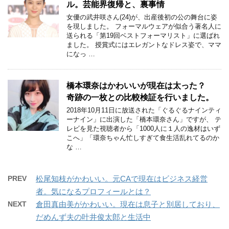
ル。芸能界復帰と、裏事情
女優の武井咲さん(24)が、出産後初の公の舞台に姿
を現しました。 フォーマルウェアが似合う著名人に
送られる「第19回ベストフォーマリスト」に選ばれ
ました。 授賞式にはエレガントなドレス姿で、ママ
になっ …
橋本環奈はかわいいが現在は太った？
奇跡の一枚との比較検証を行いました。
2018年10月11日に放送された「ぐるぐるナインティ
ーナイン」に出演した「橋本環奈さん」ですが、 テ
レビを見た視聴者から「1000人に１人の逸材はいず
こへ」「環奈ちゃん忙しすぎて食生活乱れてるのか
な …
PREV
松尾知枝がかわいい。元CAで現在はビジネス経営
者。気になるプロフィールとは？
NEXT
倉田真由美がかわいい。現在は息子と別居しており、
だめんず夫の叶井俊太郎と生活中