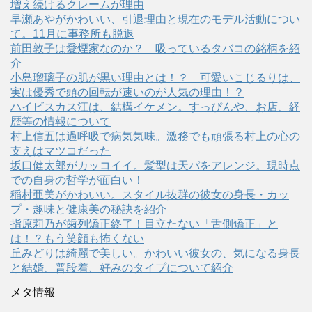
増え続けるクレームが理由
早瀬あやがかわいい、引退理由と現在のモデル活動につい
て。11月に事務所も脱退
前田敦子は愛煙家なのか？ 吸っているタバコの銘柄を紹
介
小島瑠璃子の肌が黒い理由とは！？ 可愛いこじるりは、
実は優秀で頭の回転が速いのが人気の理由！？
ハイビスカス江は、結構イケメン。すっぴんや、お店、経
歴等の情報について
村上信五は過呼吸で病気気味。激務でも頑張る村上の心の
支えはマツコだった
坂口健太郎がカッコイイ。髪型は天パをアレンジ。現時点
での自身の哲学が面白い！
稲村亜美がかわいい。スタイル抜群の彼女の身長・カッ
プ・趣味と健康美の秘訣を紹介
指原莉乃が歯列矯正終了！目立たない「舌側矯正」と
は！？もう笑顔も怖くない
丘みどりは綺麗で美しい。かわいい彼女の、気になる身長
と結婚、普段着、好みのタイプについて紹介
メタ情報