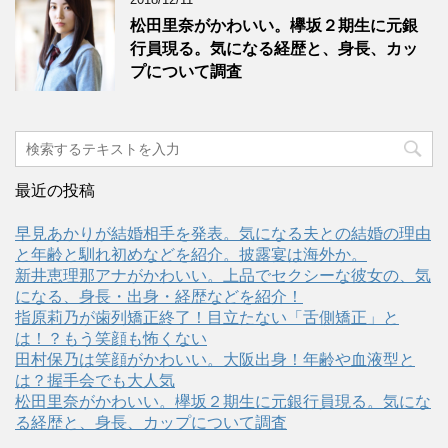
松田里奈がかわいい。欅坂２期生に元銀
行員現る。気になる経歴と、身長、カッ
プについて調査
最近の投稿
早見あかりが結婚相手を発表。気になる夫との結婚の理由
と年齢と馴れ初めなどを紹介。披露宴は海外か。
新井恵理那アナがかわいい。上品でセクシーな彼女の、気
になる、身長・出身・経歴などを紹介！
指原莉乃が歯列矯正終了！目立たない「舌側矯正」と
は！？もう笑顔も怖くない
田村保乃は笑顔がかわいい。大阪出身！年齢や血液型と
は？握手会でも大人気
松田里奈がかわいい。欅坂２期生に元銀行員現る。気にな
る経歴と、身長、カップについて調査