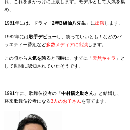
れ、これをきかっけに
上京
します。モデルとして人気を集
め、
1981年には、ドラマ「
2年B組仙八先生
」に
出演
します。
1982年には
歌手デビュー
し、笑っていいとも！などのバ
ラエティー番組など
多数メディアに出演
します。
この頃から
人気を誇る
と同時に、すでに「
天然キャラ
」と
して世間に認知されていたそうです。
1991年に、歌舞伎役者の「
中村橋之助さん
」と結婚し、
将来歌舞伎役者になる
3人のお子さん
を育てます。