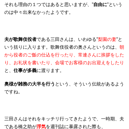
それも理由の１つではあると思いますが、”
自由に
”という
のは中々出来なかったようです。
夫が歌舞伎役者
である三田さんは、いわゆる”
梨園の妻
”と
いう括りに入ります。歌舞伎役者の奥さんというのは、
朝
から役者のご飯の仕込を行ったり、常連さんに挨拶をした
り、お礼状を書いたり、会場でお客様のお出迎えをしたり
と、
仕事が多義
に渡ります。
奥様が雑務の大半を行う
という、そういう伝統があるよう
ですね。
三田さんはそれをキッチリ行ってきたようで、一時期、夫
である橋之助が
浮気
を週刊誌に暴露された際も、