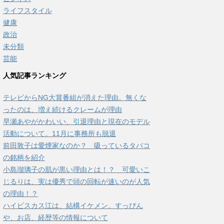
ライフスタイル
健康
政治
未分類
芸能
人気記事ランキング
テレビからNG大賞番組が消えた理由。無くな
ったのは、増え続けるクレームが理由
早瀬あやがかわいい、引退理由と現在のモデル
活動について。11月に事務所も脱退
前田敦子は愛煙家なのか？ 吸っているタバコ
の銘柄を紹介
小島瑠璃子の肌が黒い理由とは！？ 可愛いこ
じるりは、実は優秀で頭の回転が速いのが人気
の理由！？
ハイビスカス江は、結構イケメン。すっぴん
や、お店、経歴等の情報について