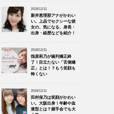
2018/12/11
新井恵理那アナがかわい
い。上品でセクシーな彼
女の、気になる、身長・
出身・経歴などを紹介！
2018/12/11
指原莉乃が歯列矯正終
了！目立たない「舌側矯
正」とは！？もう笑顔も
怖くない
2018/12/11
田村保乃は笑顔がかわい
い。大阪出身！年齢や血
液型とは？握手会でも大