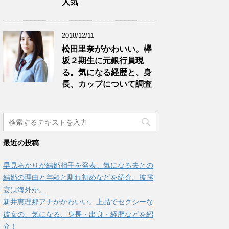
人気
2018/12/11
松田里奈がかわいい。欅
坂２期生に元銀行員現
る。気になる経歴と、身
長、カップについて調査
最近の投稿
早見あかりが結婚相手を発表。気になる夫との
結婚の理由と年齢と馴れ初めなどを紹介。披露
宴は海外か。
新井恵理那アナがかわいい。上品でセクシーな
彼女の、気になる、身長・出身・経歴などを紹
介！