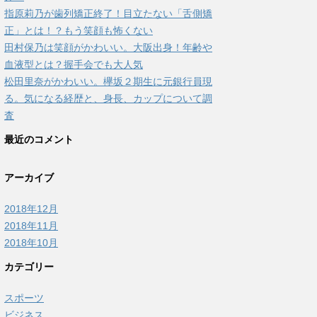
指原莉乃が歯列矯正終了！目立たない「舌側矯
正」とは！？もう笑顔も怖くない
田村保乃は笑顔がかわいい。大阪出身！年齢や
血液型とは？握手会でも大人気
松田里奈がかわいい。欅坂２期生に元銀行員現
る。気になる経歴と、身長、カップについて調
査
最近のコメント
アーカイブ
2018年12月
2018年11月
2018年10月
カテゴリー
スポーツ
ビジネス