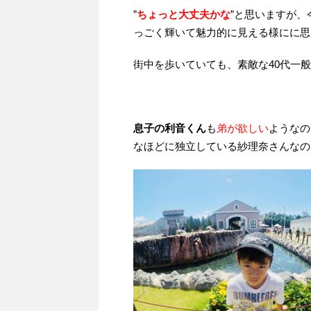
”
ちょっと大丈夫かな
”と思いますが、
っごく輝いて魅力的に見える様にに思
街中を歩いていても、素敵な40代一
息子の利音くん
も
弟が欲しい
ようなの
なほどに独立している紗理奈さんなの