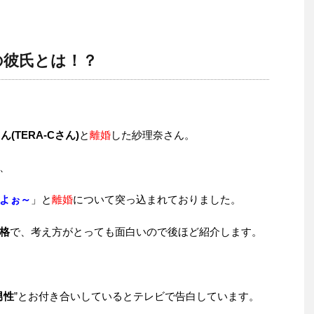
の彼氏とは！？
ん(TERA-Cさん)
と
離婚
した紗理奈さん。
、
よぉ～
」と
離婚
について突っ込まれておりました。
格
で、考え方がとっても面白いので後ほど紹介します。
男性
”とお付き合いしているとテレビで告白しています。