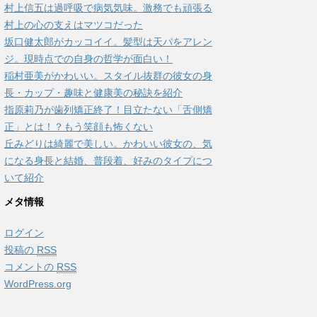
村上信五は過呼吸で病気気味。激務でも頑張る
村上の心の支えはマツコだった
坂口健太郎がカッコイイ。髪型は天パをアレン
ジ。現時点での自身の哲学が面白い！
稲村亜美がかわいい。スタイル抜群の彼女の身
長・カップ・趣味と健康美の秘訣を紹介
指原莉乃が歯列矯正終了！目立たない「舌側矯
正」とは！？もう笑顔も怖くない
丘みどりは綺麗で美しい。かわいい彼女の、気
になる身長と結婚、普段着、好みのタイプにつ
いて紹介
メタ情報
ログイン
投稿の
RSS
コメントの
RSS
WordPress.org