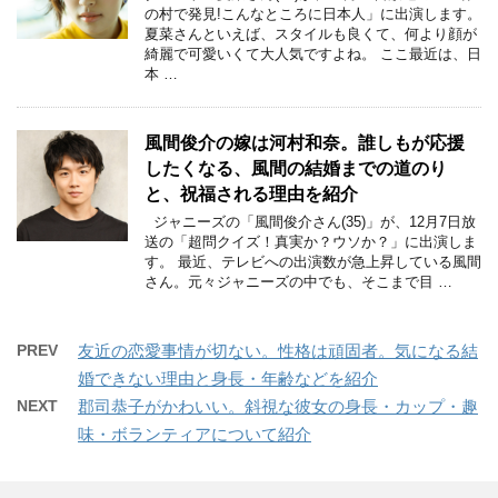
の村で発見!こんなところに日本人」に出演します。
夏菜さんといえば、スタイルも良くて、何より顔が
綺麗で可愛いくて大人気ですよね。 ここ最近は、日
本 …
風間俊介の嫁は河村和奈。誰しもが応援
したくなる、風間の結婚までの道のり
と、祝福される理由を紹介
ジャニーズの「風間俊介さん(35)」が、12月7日放
送の「超問クイズ！真実か？ウソか？」に出演しま
す。 最近、テレビへの出演数が急上昇している風間
さん。元々ジャニーズの中でも、そこまで目 …
PREV
友近の恋愛事情が切ない。性格は頑固者。気になる結
婚できない理由と身長・年齢などを紹介
NEXT
郡司恭子がかわいい。斜視な彼女の身長・カップ・趣
味・ボランティアについて紹介