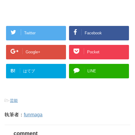
Twitter
Facebook
Google+
Pocket
B!
はてブ
LINE
-
芸能
執筆者：
funmaga
comment