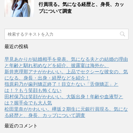
行員現る。気になる経歴と、身長、カッ
プについて調査
最近の投稿
早見あかりが結婚相手を発表。気になる夫との結婚の理由
と年齢と馴れ初めなどを紹介。披露宴は海外か。
新井恵理那アナがかわいい。上品でセクシーな彼女の、気
になる、身長・出身・経歴などを紹介！
指原莉乃が歯列矯正終了！目立たない「舌側矯正」と
は！？もう笑顔も怖くない
田村保乃は笑顔がかわいい。大阪出身！年齢や血液型と
は？握手会でも大人気
松田里奈がかわいい。欅坂２期生に元銀行員現る。気にな
る経歴と、身長、カップについて調査
最近のコメント