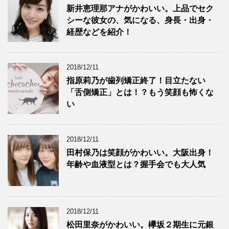
新井恵理那アナがかわいい。上品でセク
シーな彼女の、気になる、身長・出身・
経歴などを紹介！
2018/12/11
指原莉乃が歯列矯正終了！目立たない
「舌側矯正」とは！？もう笑顔も怖くな
い
2018/12/11
田村保乃は笑顔がかわいい。大阪出身！
年齢や血液型とは？握手会でも大人気
2018/12/11
松田里奈がかわいい。欅坂２期生に元銀