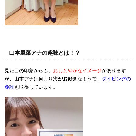
山本里菜アナの趣味とは！？
見た目の印象からも、
おしとやかなイメージ
があります
が、山本アナは何より
海がお好き
なようで、
ダイビングの
免許
も取得しています。