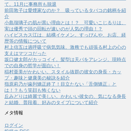
て。11月に事務所も脱退
前田敦子は愛煙家なのか？ 吸っているタバコの銘柄を紹
介
小島瑠璃子の肌が黒い理由とは！？ 可愛いこじるりは、
実は優秀で頭の回転が速いのが人気の理由！？
ハイビスカス江は、結構イケメン。すっぴんや、お店、経
歴等の情報について
村上信五は過呼吸で病気気味。激務でも頑張る村上の心の
支えはマツコだった
坂口健太郎がカッコイイ。髪型は天パをアレンジ。現時点
での自身の哲学が面白い！
稲村亜美がかわいい。スタイル抜群の彼女の身長・カッ
プ・趣味と健康美の秘訣を紹介
指原莉乃が歯列矯正終了！目立たない「舌側矯正」と
は！？もう笑顔も怖くない
丘みどりは綺麗で美しい。かわいい彼女の、気になる身長
と結婚、普段着、好みのタイプについて紹介
メタ情報
ログイン