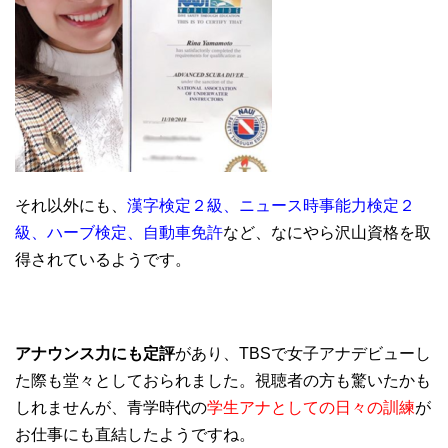
それ以外にも、
漢字検定２級、ニュース時事能力検定２
級、ハーブ検定、自動車免許
など、なにやら沢山資格を取
得されているようです。
アナウンス力にも定評
があり、TBSで女子アナデビューし
た際も堂々としておられました。視聴者の方も驚いたかも
しれませんが、青学時代の
学生アナとしての日々の訓練
が
お仕事にも直結したようですね。