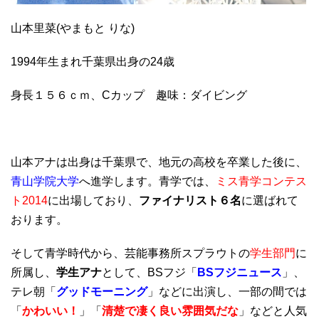
山本里菜(やまもと りな)
1994年生まれ千葉県出身の24歳
身長１５６ｃｍ、Cカップ 趣味：ダイビング
山本アナは出身は千葉県で、地元の高校を卒業した後に、
青山学院大学
へ進学します。青学では、
ミス青学コンテス
ト2014
に出場しており、
ファイナリスト６名
に選ばれて
おります。
そして青学時代から、芸能事務所スプラウトの
学生部門
に
所属し、
学生アナ
として、BSフジ「
BSフジニュース
」、
テレ朝「
グッドモーニング
」などに出演し、一部の間では
「
かわいい！
」「
清楚で凄く良い雰囲気だな
」などと人気