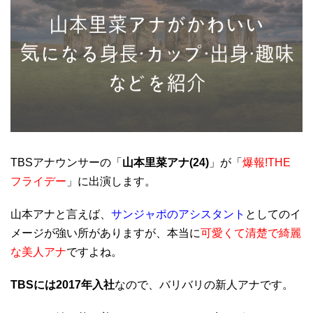
TBSアナウンサーの「
山本里菜アナ(24)
」が「
爆報!THE
フライデー
」に出演します。
山本アナと言えば、
サンジャポのアシスタント
としてのイ
メージが強い所がありますが、本当に
可愛くて清楚で綺麗
な美人アナ
ですよね。
TBSには2017年入社
なので、バリバリの新人アナです。