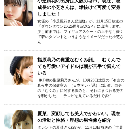
小芝風花の出身は大阪の堺市。現在、急
成長の小芝さんは、垢抜けて可愛く変身
しました！
女優の「小芝風花さん(21歳)」が、11月15日放送の
「ダウンタウンDX25周年記念SP」に出演します。
少し前までは、フィギュアスケートの上手な可愛く
て若いタレントというようなイメージだった小芝さ
ん …
指原莉乃の貴重なむくみ顔。 むくんで
ても可愛いアイドルは朝が苦手で悩んで
いる
HKT48の指原莉乃さんが、10月23日放送の『有吉の
真夜中の保健室3』（日本テレビ系）に出演。自身
の「むくみ」に関する悩みと、それにまつわる努力
を明かした。 テレビを見ているだけで多忙 …
夏菜、変顔しても美人でかわいい。現在
の活動と性格・理想の男性像を紹介
タレントの夏菜さん(29)が、11月13日放送の「世界